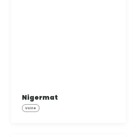
Nigermat
Usine