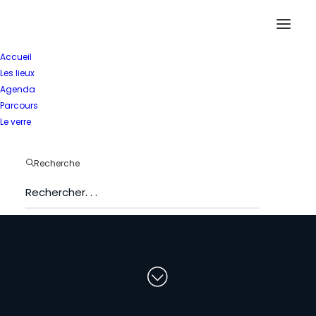
Accueil
Les lieux
Agenda
Parcours
Le verre
T
o
u
t
e
s
l
e
s
Recherche
s
t
r
u
c
t
u
r
e
s