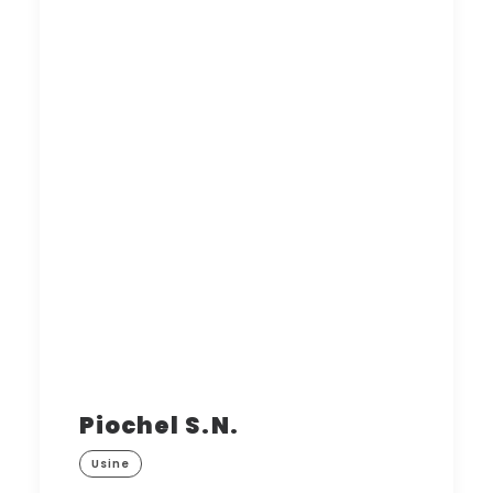
Piochel S.N.
Usine