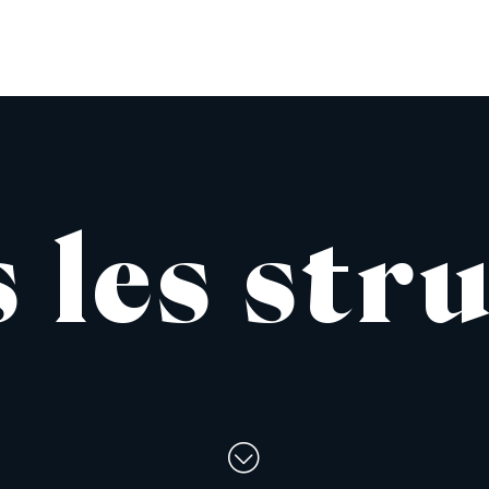
s
l
e
s
s
t
r