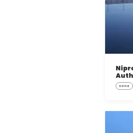
Nipr
Aut
Usine