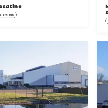
esatine
 d'artisan