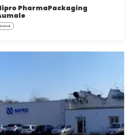
Nipro PharmaPackaging
Aumale
Usine