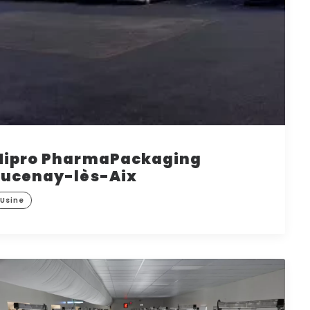
Nipro PharmaPackaging
Lucenay-lès-Aix
Usine