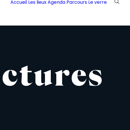
Accueil
Les lieux
Agenda
Parcours
Le verre
u
c
t
u
r
e
s