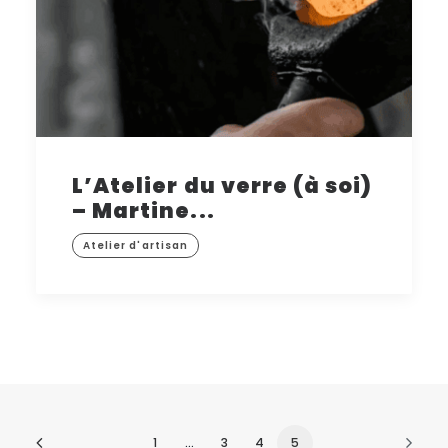
L’Atelier du verre (à soi)
– Martine...
Atelier d'artisan
1
…
3
4
5