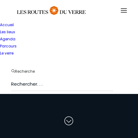
Accueil
Les lieux
Agenda
Parcours
Le verre
T
o
u
t
e
s
l
e
s
Recherche
s
t
r
u
c
t
u
r
e
s