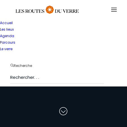
Accueil
Les lieux
Agenda
Parcours
Le verre
T
o
u
t
e
s
l
e
s
Recherche
s
t
r
u
c
t
u
r
e
s