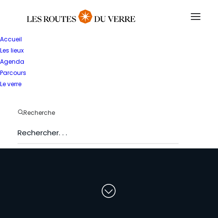
Accueil
Les lieux
Agenda
Parcours
Le verre
T
o
u
t
e
s
l
e
s
Recherche
s
t
r
u
c
t
u
r
e
s