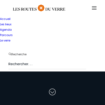
Accueil
Les lieux
Agenda
Parcours
Le verre
T
o
u
t
e
s
l
e
s
Recherche
s
t
r
u
c
t
u
r
e
s