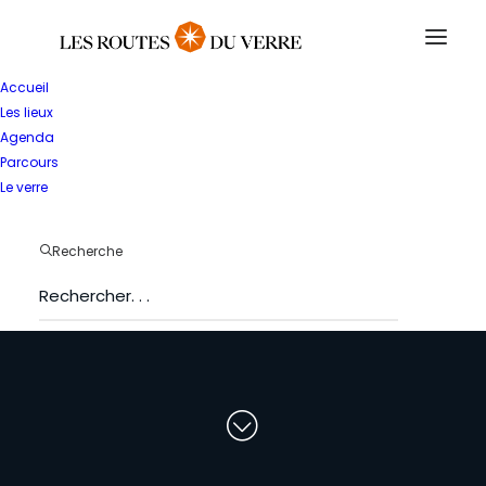
Accueil
Les lieux
Agenda
Parcours
Le verre
T
o
u
t
e
s
l
e
s
Recherche
s
t
r
u
c
t
u
r
e
s