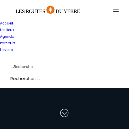
Accueil
Les lieux
Agenda
Parcours
Le verre
T
o
u
t
e
s
l
e
s
Recherche
s
t
r
u
c
t
u
r
e
s