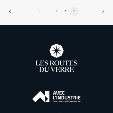
1
…
3
4
5