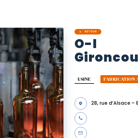
RETOUR
O-I
Gironcou
USINE
FABRICATION 
28, rue d’Alsace –