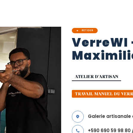
RETOUR
VerreWI
Maximili
ATELIER D'ARTISAN
TRAVAIL MANUEL DU VER
Galerie artisanale
+590 690 59 98 80 