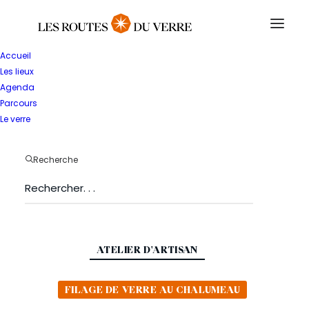
Accueil
Les lieux
RETOUR
Agenda
Terre
de
Verre
–
Parcours
Le verre
Laurent
Périca
et
Christine
Recherche
Amourette
ATELIER D'ARTISAN
FILAGE DE VERRE AU CHALUMEAU