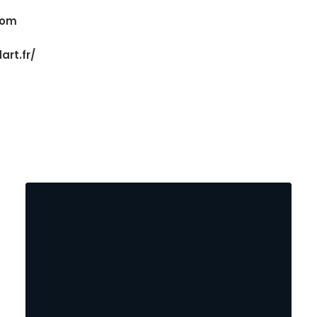
com
art.fr/