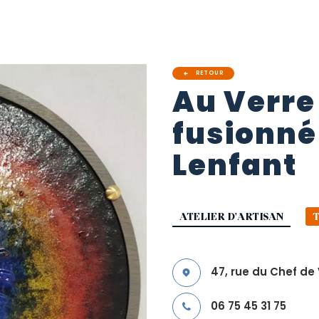
RETOUR
Au
Verre
fusionné
Lenfant
ATELIER D'ARTISAN
T
47, rue du Chef de
06 75 45 31 75