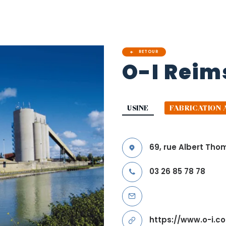
RETOUR
O-I
Reim
USINE
FABRICATION 
69, rue Albert Tho
03 26 85 78 78
https://www.o-i.c