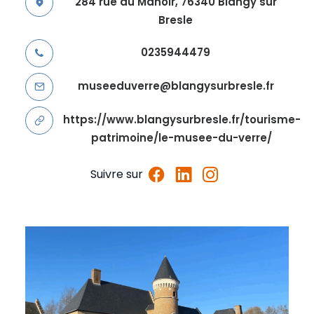
284 rue du Manoir, 76340 Blangy sur
Bresle
0235944479
museeduverre@blangysurbresle.fr
https://www.blangysurbresle.fr/tourisme-
patrimoine/le-musee-du-verre/
Suivre sur