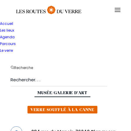
Accueil
Les lieux
RETOUR
Agenda
Musée
du
Verre
Parcours
Le verre
de
Blangy
sur
Bresle
Recherche
MUSÉE/GALERIE D'ART
VERRE SOUFFLÉ À LA CANNE