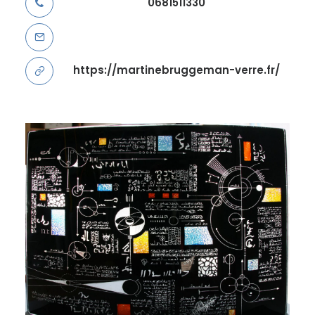
0681511330
https://martinebruggeman-verre.fr/