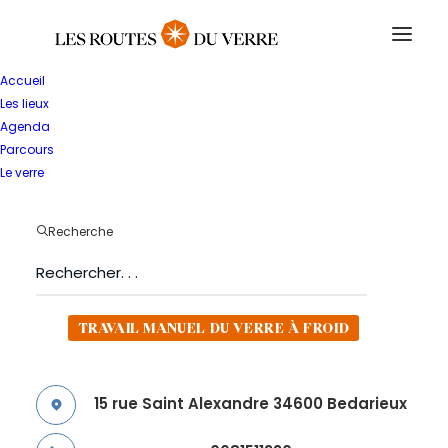
Accueil
Les lieux
RETOUR
Agenda
Martine
Parcours
Le verre
Bruggeman
Recherche
ATELIER D'ARTISAN
TRAVAIL MANUEL DU VERRE À FROID
15 rue Saint Alexandre 34600 Bedarieux