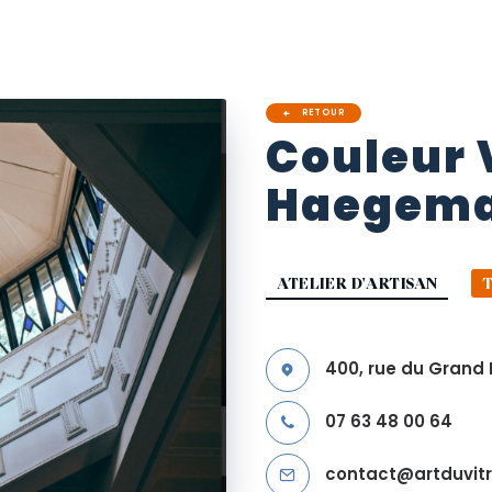
RETOUR
Couleur
Haegem
ATELIER D'ARTISAN
T
400, rue du Grand 
07 63 48 00 64
contact@artduvitra