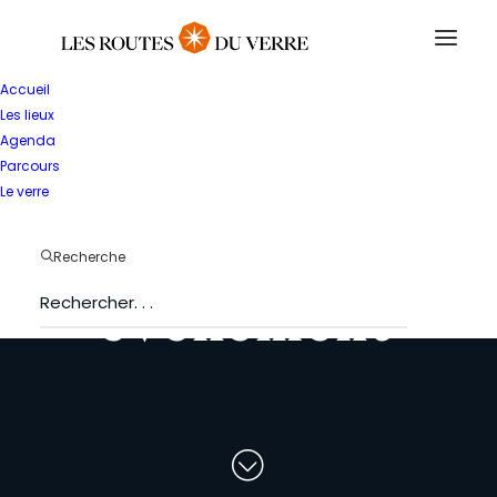
Accueil
Les lieux
Agenda
Parcours
P
r
o
p
o
s
e
z
Le verre
v
o
t
r
e
Recherche
é
v
é
n
e
m
e
n
t