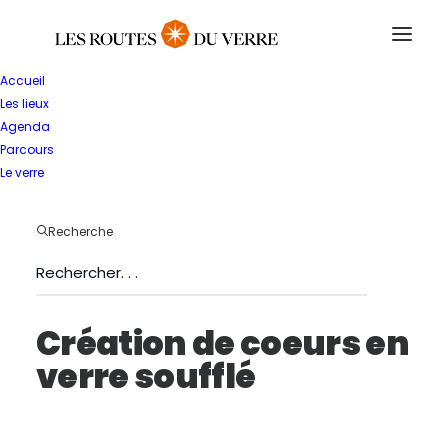
Accueil
Les lieux
Agenda
Parcours
RETOUR
Le verre
du
11/02/2026
au
08/03/2026
Recherche
Création de coeurs en
verre soufflé